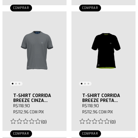
COMPRAR
COMPRAR
T-SHIRT CORRIDA
T-SHIRT CORRIDA
BREEZE CINZA
BREEZE PRETA
MASCULINA
FEMININA
R$118,90
R$118,90
R$112,96
COM
PIX
R$112,96
COM
PIX
(
0
)
(
0
)
COMPRAR
COMPRAR