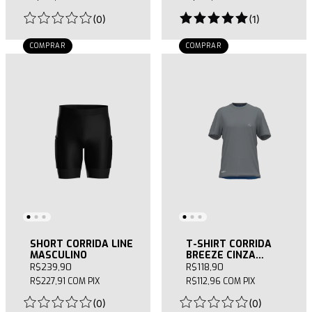
(
0
)
(
1
)
COMPRAR
COMPRAR
SHORT CORRIDA LINE
T-SHIRT CORRIDA
MASCULINO
BREEZE CINZA
FEMININA
R$239,90
R$118,90
R$227,91
COM
PIX
R$112,96
COM
PIX
(
0
)
(
0
)