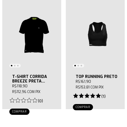
T-SHIRT CORRIDA
TOP RUNNING PRETO
BREEZE PRETA
R$161,90
MASCULINA
R$118,90
R$153,81
COM
PIX
R$112,96
COM
PIX
(
1
)
(
0
)
COMPRAR
COMPRAR