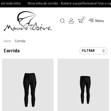
m toda linha.
Nova linha de corrida... Acelere sua performance! Use o cu
0
Menu
Início
.
Corrida
Corrida
FILTRAR