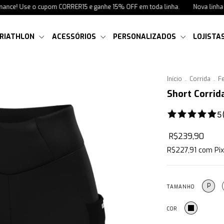
! Use o cupom CORRER15 e ganhe 15% OFF em toda linha.
Nova linha de corr
RIATHLON
ACESSÓRIOS
PERSONALIZADOS
LOJISTA
Início
.
Corrida
.
F
Short Corrid
5
R$239,90
R$227,91
com
Pix
P
TAMANHO
COR