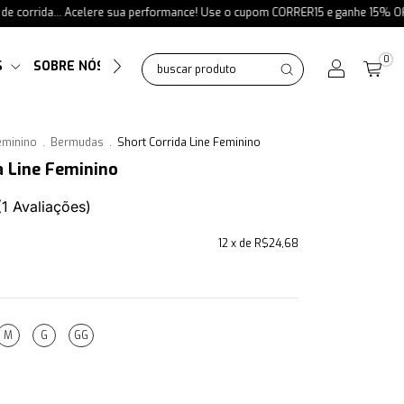
ida... Acelere sua performance! Use o cupom CORRER15 e ganhe 15% OFF em to
0
S
SOBRE NÓS
GUIA DE MEDIDAS
eminino
.
Bermudas
.
Short Corrida Line Feminino
a Line Feminino
(
1
Avaliações
)
12
x de
R$24,68
M
G
GG