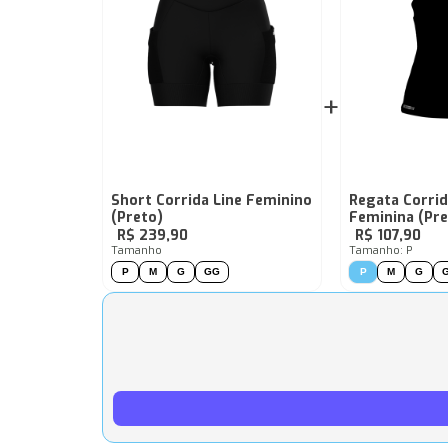
+
Short Corrida Line Feminino
Regata Corrid
(Preto)
Feminina
(Pre
R$ 239,90
R$ 107,90
Tamanho
Tamanho: P
P
M
G
GG
P
M
G