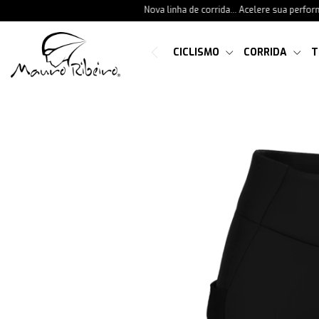
Nova linha de corrida... Acelere sua performance
CICLISMO
CORRIDA
T