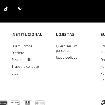
INSTITUCIONAL
LOJISTAS
S
Quem Somos
Quero ser um
Fa
parceiro
O atleta
Dú
Meus pedidos
Sustentabilidade
On
Trabalhe conosco
Po
Blog
Po
Ga
Cop
202