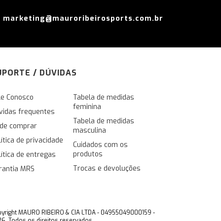
marketing@mauroribeirosports.com.br
UPORTE / DÚVIDAS
le Conosco
Tabela de medidas
feminina
vidas frequentes
Tabela de medidas
de comprar
masculina
lítica de privacidade
Cuidados com os
produtos
lítica de entregas
Trocas e devoluções
rantia MRS
yright MAURO RIBEIRO & CIA LTDA - 04955049000159 -
6. Todos os direitos reservados.