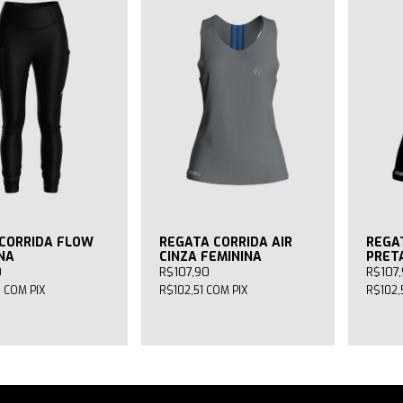
CORRIDA FLOW
REGATA CORRIDA AIR
REGA
NA
CINZA FEMININA
PRET
0
R$107,90
R$107
1
COM
PIX
R$102,51
COM
PIX
R$102,