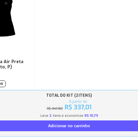
a Air Preta
to, P)
GG
TOTAL DO KIT (
2
ITENS)
A partir de
R$ 337,01
R$ 347,80
Leve
2
itens e economize
R$ 10,79
Adicionar no carrinho