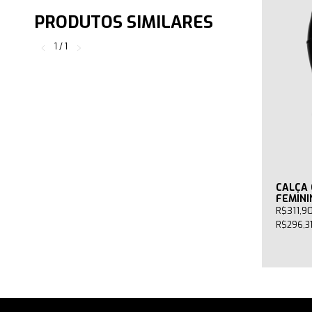
PRODUTOS SIMILARES
1
/
1
CALÇA 
FEMINI
R$311,9
R$296,3