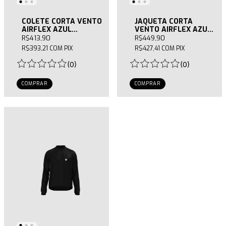
COLETE CORTA VENTO
JAQUETA CORTA
AIRFLEX AZUL
VENTO AIRFLEX AZUL
FEMININO
FEMININA
R$413,90
R$449,90
R$393,21
COM
PIX
R$427,41
COM
PIX
(
0
)
(
0
)
COMPRAR
COMPRAR