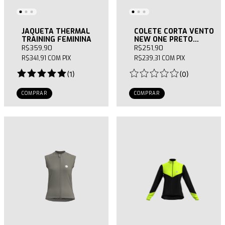
JAQUETA THERMAL
COLETE CORTA VENTO
TRAINING FEMININA
NEW ONE PRETO
FEMININO
R$359,90
R$251,90
R$341,91
COM
PIX
R$239,31
COM
PIX
(
1
)
(
0
)
COMPRAR
COMPRAR