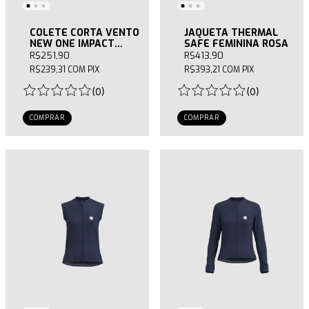
COLETE CORTA VENTO
JAQUETA THERMAL
NEW ONE IMPACT
SAFE FEMININA ROSA
FEMININO
R$251,90
R$413,90
R$239,31
COM
PIX
R$393,21
COM
PIX
(
0
)
(
0
)
COMPRAR
COMPRAR