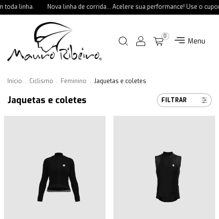
da linha.
Nova linha de corrida... Acelere sua performance! Use o cupom
0
Menu
Início
.
Ciclismo
.
Feminino
.
Jaquetas e coletes
Jaquetas e coletes
FILTRAR