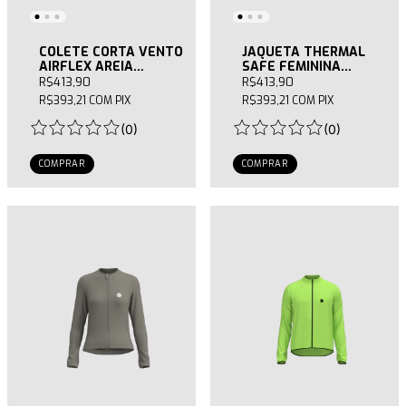
COLETE CORTA VENTO
JAQUETA THERMAL
AIRFLEX AREIA
SAFE FEMININA
FEMININO
AMARELA
R$413,90
R$413,90
R$393,21
COM
PIX
R$393,21
COM
PIX
(
0
)
(
0
)
COMPRAR
COMPRAR