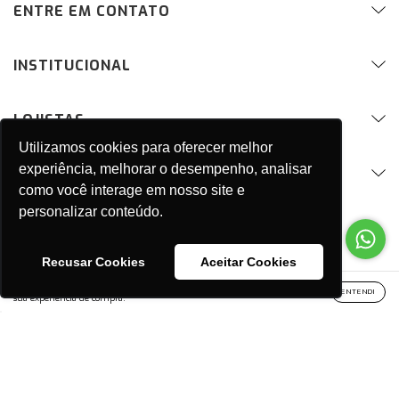
ENTRE EM CONTATO
INSTITUCIONAL
LOJISTAS
Utilizamos cookies para oferecer melhor
experiência, melhorar o desempenho, analisar
SUPORTE / DÚVIDAS
como você interage em nosso site e
personalizar conteúdo.
Recusar Cookies
Aceitar Cookies
Ao navegar por este site
você aceita o uso de cookies
para agilizar a
ENTENDI
sua experiência de compra.
Copyright MAURO RIBEIRO & CIA LTDA - 04955049000159 - 2026. Todos
os direitos reservados.