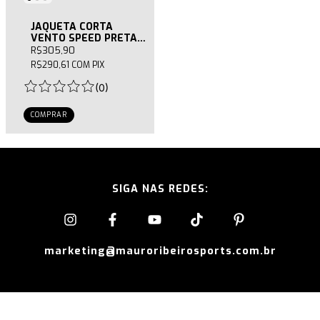
JAQUETA CORTA
VENTO SPEED PRETA
FEMININA
R$305,90
R$290,61
COM
PIX
(
0
)
COMPRAR
SIGA NAS REDES:
marketing@mauroribeirosports.com.br