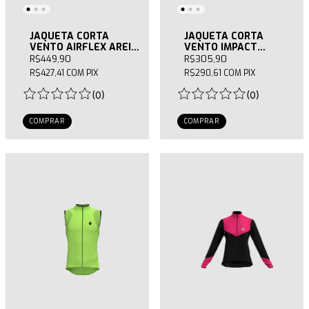
JAQUETA CORTA
JAQUETA CORTA
VENTO AIRFLEX AREIA
VENTO IMPACT
FEMININA
FEMININA
R$449,90
R$305,90
R$427,41
COM
PIX
R$290,61
COM
PIX
(
0
)
(
0
)
COMPRAR
COMPRAR