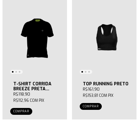
T-SHIRT CORRIDA
TOP RUNNING PRETO
BREEZE PRETA
R$161,90
MASCULINA
R$118,90
R$153,81
COM
PIX
R$112,96
COM
PIX
COMPRAR
COMPRAR