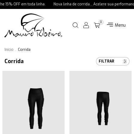
 15% OFF em toda linha.
Nova linha de corrida... Acelere sua performanc
0
Menu
Início
.
Corrida
Corrida
FILTRAR