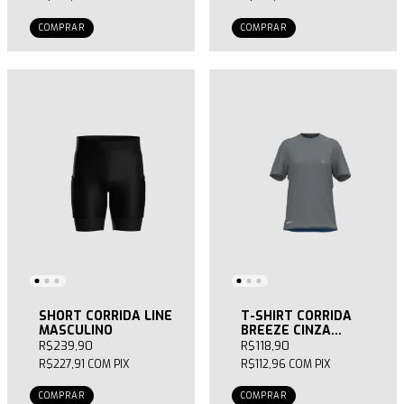
COMPRAR
COMPRAR
SHORT CORRIDA LINE
T-SHIRT CORRIDA
MASCULINO
BREEZE CINZA
FEMININA
R$239,90
R$118,90
R$227,91
COM
PIX
R$112,96
COM
PIX
COMPRAR
COMPRAR