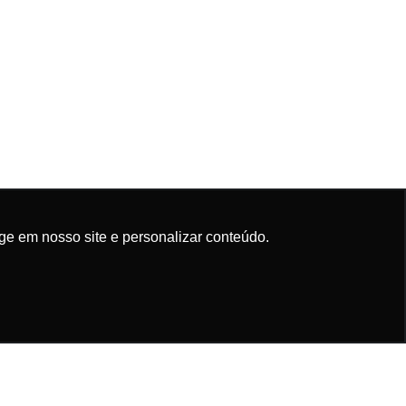
ge em nosso site e personalizar conteúdo.
marketing@mauroribeirosports.com.br
ENTENDI
UPORTE / DÚVIDAS
le Conosco
Tabela de medidas