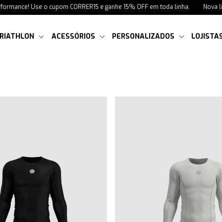
ance! Use o cupom CORRER15 e ganhe 15% OFF em toda linha.
Nova linha de
RIATHLON
ACESSÓRIOS
PERSONALIZADOS
LOJISTA