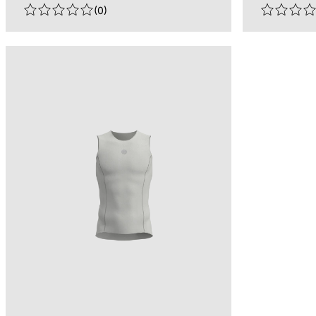
(
0
)