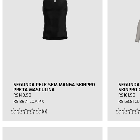
SEGUNDA PELE SEM MANGA SKINPRO
SEGUNDA
PRETA MASCULINA
SKINPRO 
R$143,90
R$161,90
R$136,71
COM
PIX
R$153,81
C
(
0
)