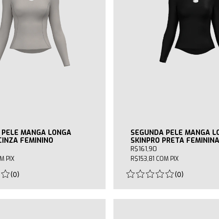
 PELE MANGA LONGA
SEGUNDA PELE MANGA L
CINZA FEMININO
SKINPRO PRETA FEMININ
R$161,90
OM
PIX
R$153,81
COM
PIX
(
0
)
(
0
)