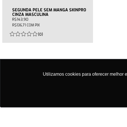
SEGUNDA PELE SEM MANGA SKINPRO
CINZA MASCULINA
R$143,90
R$136,71
COM
PIX
(
0
)
Utilizamos cookies para oferecer melhor 
SIGA NAS REDES:
Ao navegar
RUA CARLOS PARIZE, 100
(41) 3339-4684