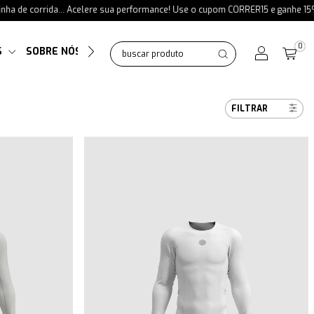
 corrida... Acelere sua performance! Use o cupom CORRER15 e ganhe 15% OFF e
0
S
SOBRE NÓS
GUIA DE MEDIDAS
FILTRAR