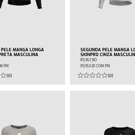
 PELE MANGA LONGA
SEGUNDA PELE MANGA L
PRETA MASCULINA
SKINPRO CINZA MASCULI
R$161,90
OM
PIX
R$153,81
COM
PIX
(
0
)
(
0
)