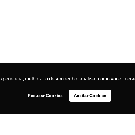
experiência, melhorar o desempenho, analisar como você intera
Recusar Cookies
Aceitar Cookies
 por este site
você aceita o uso de cookies
para agilizar a sua experiência de compra.
INSTITUCIONAL
LOJISTAS
S
Quem Somos
Quero ser um
Fa