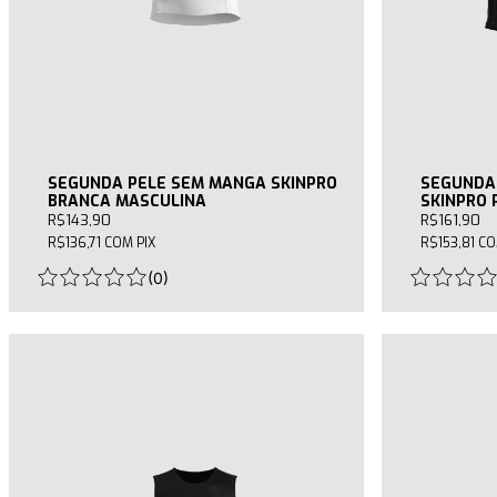
SEGUNDA PELE SEM MANGA SKINPRO
SEGUNDA
BRANCA MASCULINA
SKINPRO 
R$143,90
R$161,90
R$136,71
COM
PIX
R$153,81
C
(
0
)