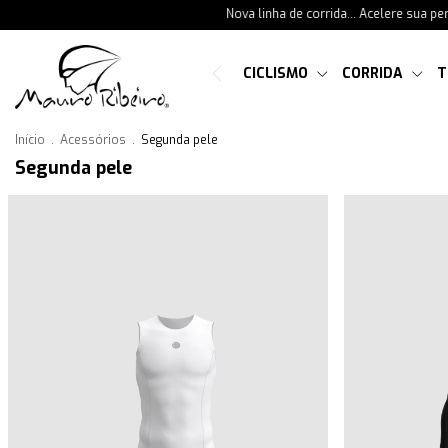
Nova linha de corrida... Acelere sua perform
CICLISMO
CORRIDA
T
Início
.
Acessórios
.
Segunda pele
Segunda pele