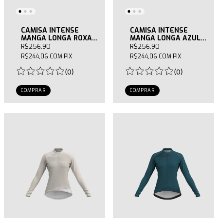
CAMISA INTENSE
CAMISA INTENSE
MANGA LONGA ROXA
MANGA LONGA AZUL
FEMININA
FEMININA
R$256,90
R$256,90
R$244,06
COM
PIX
R$244,06
COM
PIX
(
0
)
(
0
)
COMPRAR
COMPRAR