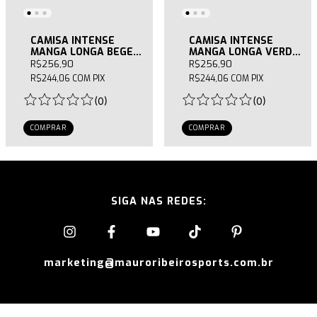
CAMISA INTENSE
CAMISA INTENSE
MANGA LONGA BEGE
MANGA LONGA VERDE
FEMININA
FEMININA
R$256,90
R$256,90
R$244,06
COM
PIX
R$244,06
COM
PIX
(
0
)
(
0
)
COMPRAR
COMPRAR
SIGA NAS REDES:
marketing@mauroribeirosports.com.br