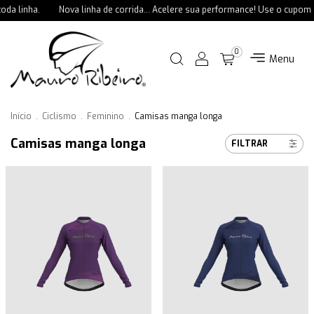
da linha.
Nova linha de corrida... Acelere sua performance! Use o cupom 
0
Menu
Início
.
Ciclismo
.
Feminino
.
Camisas manga longa
Camisas manga longa
FILTRAR