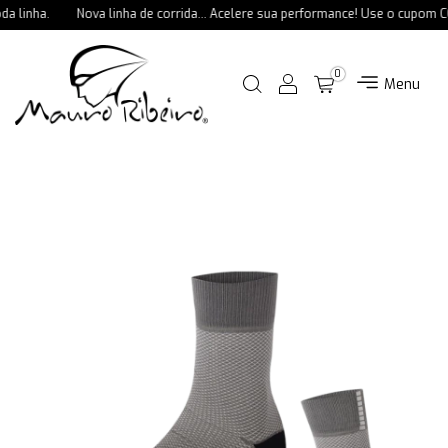
 linha.
Nova linha de corrida... Acelere sua performance! Use o cupom C
0
Menu