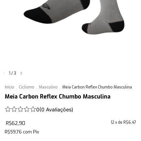
1
/
3
Início
.
Ciclismo
.
Masculino
.
Meia Carbon Reflex Chumbo Masculina
Meia Carbon Reflex Chumbo Masculina
0
(
0
Avaliações
)
R$62,90
12
x de
R$6,47
R$59,76
com
Pix