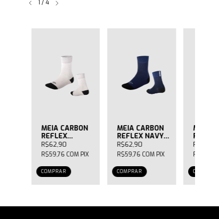
1
/
4
BON
MEIA CARBON
MEIA CARBON
MEIA C
INHO
REFLEX
REFLEX NAVY
REFLEX
NA
BRANCA
MASCULINA
MASCU
R$62,90
R$62,90
R$62,90
MASCULINA
M
PIX
R$59,76
COM
PIX
R$59,76
COM
PIX
R$59,76
COMPRAR
COMPRAR
COMPRAR