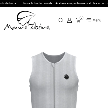
oda linha.
Nova linha de corrida... Acelere sua performance! Use o cupo
0
Menu