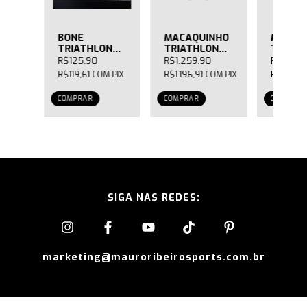
NHO
BONÉ
MACAQUINHO
MACAQ
N
TRIATHLON
TRIATHLON
TRIAT
RACING
AERO PRO
AERO P
R$125,90
R$1.259,90
R$1.259
NO
MASCULINO
MASCU
OM
PIX
R$119,61
COM
PIX
R$1.196,91
COM
PIX
R$1.196,
CINZA
PRETO
COMPRAR
COMPRAR
COMPRAR
SIGA NAS REDES:
marketing@mauroribeirosports.com.br