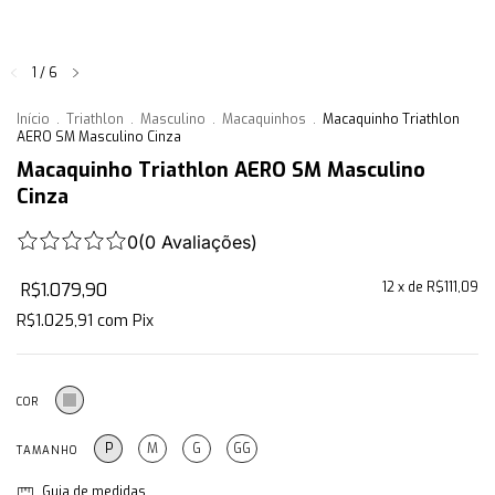
1
/
6
Início
.
Triathlon
.
Masculino
.
Macaquinhos
.
Macaquinho Triathlon
AERO SM Masculino Cinza
Macaquinho Triathlon AERO SM Masculino
Cinza
0
(
0
Avaliações
)
R$1.079,90
12
x de
R$111,09
R$1.025,91
com
Pix
COR
P
M
G
GG
TAMANHO
Guia de medidas