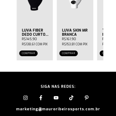
 MRS
LUVA FIBER
LUVA SKIN MR
TESTEI
INHO
DEDO CURTO
BRANCA
INVER
PRETA
PRETA
R$145,90
R$161,90
R$46,90
M
PIX
R$138,61
COM
PIX
R$153,81
COM
PIX
R$44,56
COMPRAR
COMPRAR
COMPRAR
SIGA NAS REDES:
marketing@mauroribeirosports.com.br