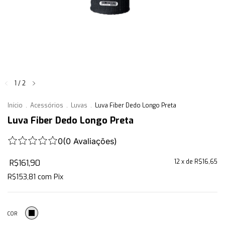
1
/
2
Início
.
Acessórios
.
Luvas
.
Luva Fiber Dedo Longo Preta
Luva Fiber Dedo Longo Preta
0
(
0
Avaliações
)
R$161,90
12
x de
R$16,65
R$153,81
com
Pix
COR