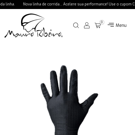
 linha.
Nova linha de corrida... Acelere sua performance! Use o cupom C
0
Menu