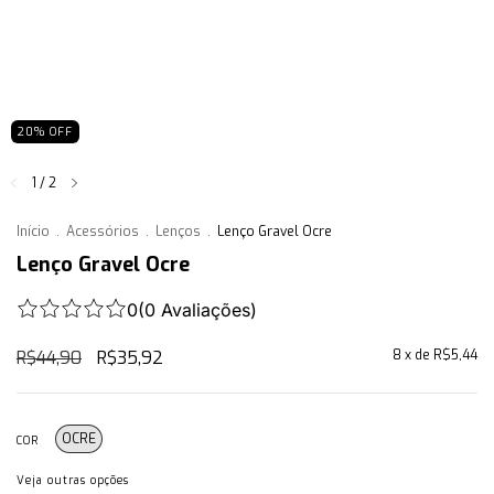
20
%
OFF
1
/
2
Início
.
Acessórios
.
Lenços
.
Lenço Gravel Ocre
Lenço Gravel Ocre
0
(
0
Avaliações
)
R$44,90
R$35,92
8
x de
R$5,44
OCRE
COR
Veja outras opções