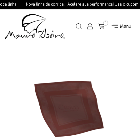
a linha.
Nova linha de corrida... Acelere sua performance! Use o cupom 
0
Menu