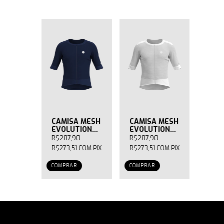
CAMISA MESH
CAMISA MESH
EVOLUTION
EVOLUTION
MANGA CURTA
MANGA CURTA
R$287,90
R$287,90
AZUL
BRANCA
R$273,51
COM
PIX
R$273,51
COM
PIX
MASCULINA
MASCULINA
COMPRAR
COMPRAR