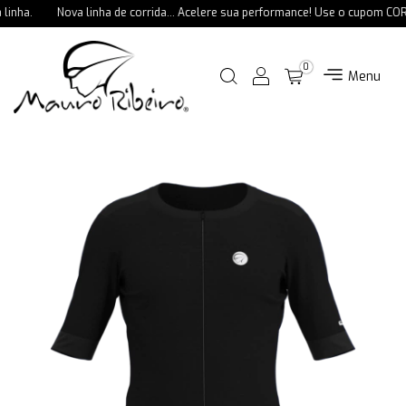
inha.
Nova linha de corrida... Acelere sua performance! Use o cupom CORR
0
Menu